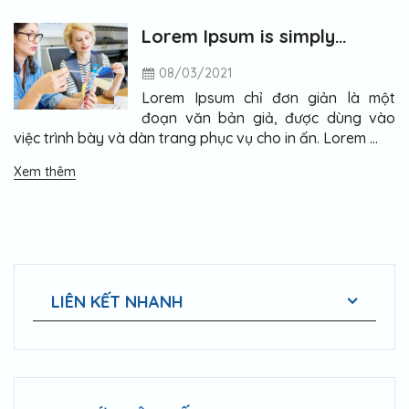
Lorem Ipsum is simply
dummy text of the printing
08/03/2021
Lorem Ipsum chỉ đơn giản là một
đoạn văn bản giả, được dùng vào
việc trình bày và dàn trang phục vụ cho in ấn. Lorem …
Xem thêm
LIÊN KẾT NHANH