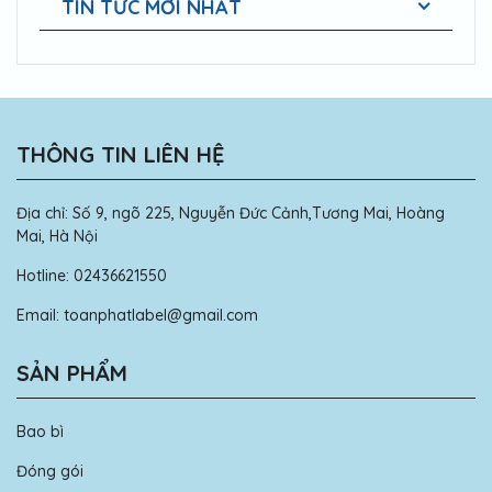
TIN TỨC MỚI NHẤT
THÔNG TIN LIÊN HỆ
Địa chỉ:
Số 9, ngõ 225, Nguyễn Đức Cảnh,Tương Mai, Hoàng
Mai, Hà Nội
Hotline:
02436621550
Email:
toanphatlabel@gmail.com
SẢN PHẨM
Bao bì
Đóng gói