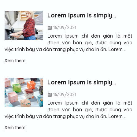
Lorem Ipsum is simply
dummy text of the printing
16/09/2021
Lorem Ipsum chỉ đơn giản là một
đoạn văn bản giả, được dùng vào
việc trình bày và dàn trang phục vụ cho in ấn. Lorem …
Xem thêm
Lorem Ipsum is simply
dummy text of the printing
16/09/2021
Lorem Ipsum chỉ đơn giản là một
đoạn văn bản giả, được dùng vào
việc trình bày và dàn trang phục vụ cho in ấn. Lorem …
Xem thêm