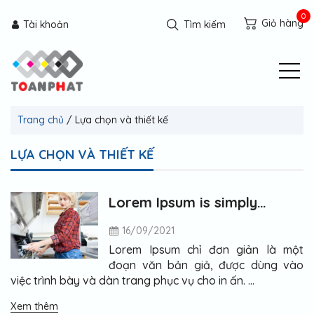
Giỏ hàng
Tài khoản
Tìm kiếm
Trang chủ
/
Lựa chọn và thiết kế
LỰA CHỌN VÀ THIẾT KẾ
Lorem Ipsum is simply
dummy text of the printing
16/09/2021
Lorem Ipsum chỉ đơn giản là một
đoạn văn bản giả, được dùng vào
việc trình bày và dàn trang phục vụ cho in ấn. …
Xem thêm