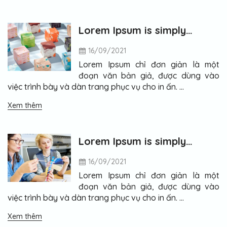
Lorem Ipsum is simply
dummy text of the printing
16/09/2021
Lorem Ipsum chỉ đơn giản là một
đoạn văn bản giả, được dùng vào
việc trình bày và dàn trang phục vụ cho in ấn. …
Xem thêm
Lorem Ipsum is simply
dummy text of the printing
16/09/2021
Lorem Ipsum chỉ đơn giản là một
đoạn văn bản giả, được dùng vào
việc trình bày và dàn trang phục vụ cho in ấn. …
Xem thêm